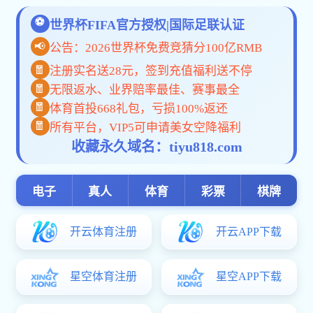
下一篇：很抱歉没有了
安博网页版-安博 App 安全吗？...
乌迪内斯战术观察：冬歇期前的积分仍
1
法甲年轻中锋新赛季观察：门前最后一
2
维维安新赛季观察：边路补位与禁区盯
3
霍夫曼如何影响比赛？先看无球寻找空
4
西甲前瞻：阿拉维斯对阵马德里竞技，看
5
苏迪曼杯伤病预防看点：器材要提前适
6
2026世界杯克拉马里奇迎战加纳防守
7
2026世界杯土耳其vs澳大利亚比分预
8
存储加密
体育资讯
团队建设
名宿专栏