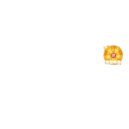
常见问答
乌迪内斯战术观察：冬歇期前的积分仍需
打磨 · 用户常问
当亚平宁半岛的寒流裹挟着圣诞钟声逼近，乌迪
内斯这支以“乌鸡”自称的意甲劲旅，再度站在了
赛季的十字路口。弗留利球场（Dacia Arena）
的草皮在低温下显得愈发坚硬，而球队的积分榜
排名也如同这冬日气候一般，透着几分肃杀与...
法甲年轻中锋新赛季观察：门前最后一脚
与支点作用 · 用户常问
当姆巴佩的身影逐渐远去，法兰西的绿茵场并未