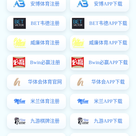
延伸阅读
6月17日巴拿马加纳赛前进球判断
足球世界里的预测，永远像一场豪赌。当时间的指
针拨向2026年6月17...