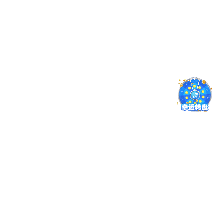
常见问答
乌迪内斯战术观察：冬歇期前的积分仍需
打磨 · 用户常问
当亚平宁半岛的寒流裹挟着圣诞钟声逼近，乌迪
内斯这支以“乌鸡”自称的意甲劲旅，再度站在了
赛季的十字路口。弗留利球场（Dacia Arena）
的草皮在低温下显得愈发坚硬，而球队的积分榜
排名也如同这冬日气候一般，透着几分肃杀与...
法甲年轻中锋新赛季观察：门前最后一脚
与支点作用 · 用户常问
当姆巴佩的身影逐渐远去，法兰西的绿茵场并未