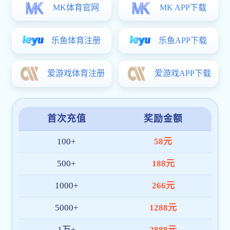
2026-07-13
6月22日挪威vs塞内加尔赛前热度
在世界杯的舞台上，每一场对决都承载着国家的荣
耀与球迷的期待。当...
2026-07-13