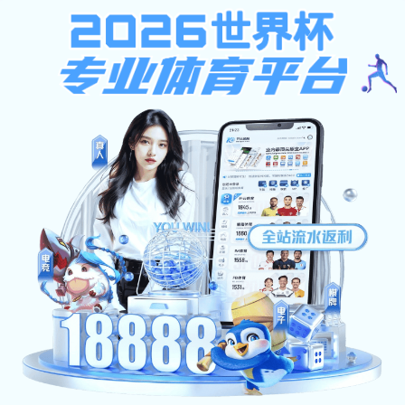
安博线上注册
· 数据平台
办公设备安...
用于赛事提醒...
穿戴设备联动...
体育资讯
团队建设
名宿专栏
体育资讯资讯 #33794
2026-07-18 10:47
0
政策条款可读...
体育资讯
[!--newstext--]
上一篇：
6月18日加拿大对卡塔尔主帅布阵
下一篇：